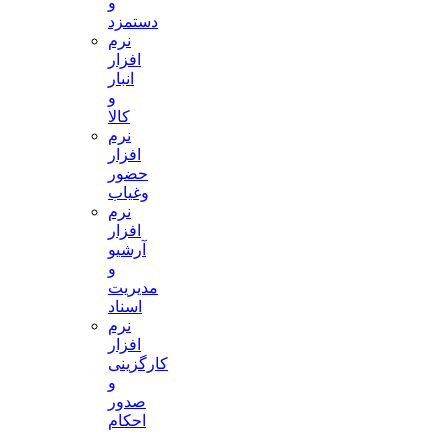
و
دستمزد
نرم
افزار
انبار
و
کالا
نرم
افزار
حضور
وغیاب
نرم
افزار
آرشیو
و
مدیریت
اسناد
نرم
افزار
کارگزینی
و
صدور
احکام