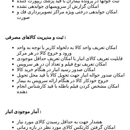
ثبت جوابها در پرونده بیماران با قید پزشك ریپورت كننده
امكان گزارش از سرویسهای جوابدهی نشده
امكان جوابدهی درختی ویژه مراكز تصویربرداری فك و
صورت
ثبت و مدیریت كالاهای مصرفی :
امكان تعریف واحد كالا به دلخواه كاربر با توجه به واحد
ورود و خروج كالا در هر مركز
قابلیت تعریف كالای انبار با امكان تعریف حداقل موجودی
امكان تعریف نوع فیلم و تعداد آن در هر سرویس
امكان صدور رسید انبار در هنگام خرید كالا
امكان صدور حواله انبار جهت تحویل كالا با قید محل تحویل
خروج خودكار كالا در هنگام ارائه سرویس به بیمار
امكان مشخص كردن فیلم باطله با قید كارشناس انجام
دهنده
آمار موجودی انبار :
هشدار جهت به حداقل رسیدن كالای مورد نیاز
امكان گرفتن كارتكس كالای مورد نظر در بازه زمانی