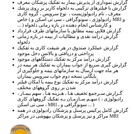
گزارش نموداری از پذیرش بیمار به تفكیك پزشكان معرف
گزارش با فیلترهای تركیبی به دلخواه كاربر بر روی پزشك
معرف ، نام رادیولوژیست ، نوع سرویس ، گروه كاری
خاص ( رادیولوژی ، سونوگرافی ، سی تی اسكن و MRI و
... ) و كارشناس انجام دهنده در بازه زمانی دلخواه
گزارش فلاپی بیمه مطابق با سازمانهای طرف قرارداد
گزارش درآمد نقدی و مطالبات از بیمه در بازه زمانی
دلخواه
گزارش عملكرد صندوق در هر شیفت كاری به تفكیك
پرداختی و دریافتی و بالانس دخل موجود
گزارش درآمد مركز به تفكیك دستگاههای موجود
گزارش گیری سریع از جواب بیماران به تفكیك هر بیمه در
هر ماه جهت ارسال به سازمانهای بیمه و جلوگیری از
بایگانی نسخه دوم جواب سرویس بیماران
گزارش درآمد مركز به تفكیك نوع بیمه با امكان فیلتر
شدن بر روی گروههای مختلف
گـزارش سـرجمع تخفیف هـا ، هـزینه هـا ، سهم بیمـار ،
سهـم سـازمـان بـه تفكیك گروههای كاری ( رادیولوژی ،
سی تی اسكن ، MRI ، سونوگرافی و ... )
گزارش كامل پركیس پرسنل و پزشكان رادیولوژی در همه
مراكز و نیز پرسنل و پزشكان بیهوشی در مراكز MRI