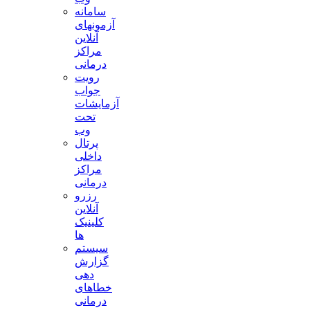
سامانه
آزمونهای
آنلاین
مراکز
درمانی
رویت
جواب
آزمایشات
تحت
وب
پرتال
داخلی
مراکز
درمانی
رزرو
آنلاین
کلینیک
ها
سیستم
گزارش
دهی
خطاهای
درمانی