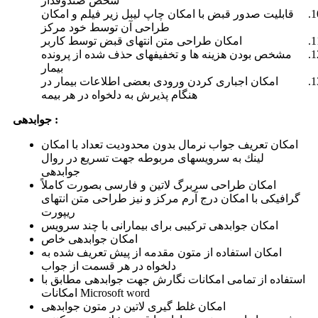
شخص صندوقدار
قابلیت صدور قبض با امكان چاپ لیبل زیر فیلم و امكان
طراحی آن توسط خود مركز
امكان طراحی متن انتهای قبض توسط كاربر
مشخص بودن هزینه ها و تخفیفهای حذف شده از پرونده
بیمار
امكان اجباری كردن ورودی بعضی اطلاعات بیمار در
هنگام پذیرش به دلخواه در هر بیمه
جوابدهی :
امكان تعریف جواب نرمال بدون محدودیت تعداد با امكان
لینك به سرویسهای مربوطه جهت تسریع در روال
جوابدهی
امكان طراحی سربرگ لاتین و فارسی بصورت كاملاً
گرافیكی با امكان درج آرم مركز و نیز طراحی متن انتهای
ریپورت
امكان جوابدهی تركیبی برای بیمارانی با چند سرویس
امكان جوابدهی خاص
امكان استفاده از متون مقدمه از پیش تعریف شده به
دلخواه در هر قسمت از جواب
استفاده از تمامی امكانات نگارش جهت جوابدهی مطابق با
امكانات Microsoft word
امكان غلط گیری لاتین در متون جوابدهی