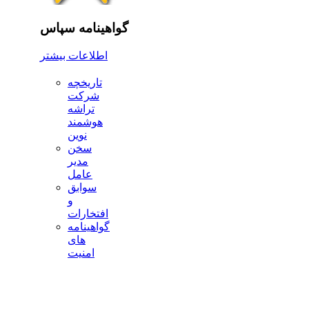
گواهینامه سپاس
اطلاعات بیشتر
تاریخچه
شرکت
تراشه
هوشمند
نوین
سخن
مدیر
عامل
سوابق
و
افتخارات
گواهینامه
های
امنیت