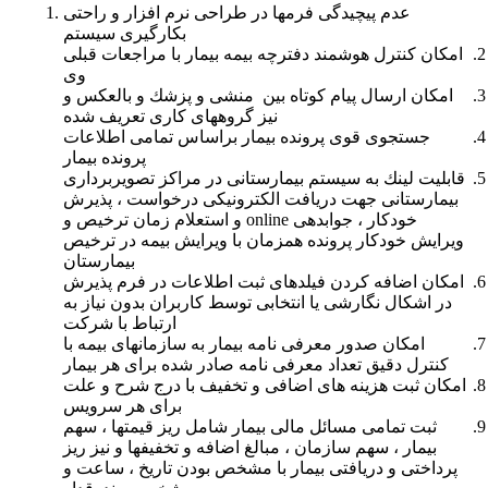
عدم پیچیدگی فرمها در طراحی نرم افزار و راحتی
بكارگیری سیستم
امكان كنترل هوشمند دفترچه بیمه بیمار با مراجعات قبلی
وی
امكان ارسال پیام كوتاه بین منشی و پزشك و بالعكس و
نیز گروههای كاری تعریف شده
جستجوی قوی پرونده بیمار براساس تمامی اطلاعات
پرونده بیمار
قابلیت لینك به سیستم بیمارستانی در مراكز تصویربرداری
بیمارستانی جهت دریافت الكترونیكی درخواست ، پذیرش
خودكار ، جوابدهی online و استعلام زمان ترخیص و
ویرایش خودكار پرونده همزمان با ویرایش بیمه در ترخیص
بیمارستان
امكان اضافه كردن فیلدهای ثبت اطلاعات در فرم پذیرش
در اشكال نگارشی یا انتخابی توسط كاربران بدون نیاز به
ارتباط با شركت
امكان صدور معرفی نامه بیمار به سازمانهای بیمه با
كنترل دقیق تعداد معرفی نامه صادر شده برای هر بیمار
امكان ثبت هزینه های اضافی و تخفیف با درج شرح و علت
برای هر سرویس
ثبت تمامی مسائل مالی بیمار شامل ریز قیمتها ، سهم
بیمار ، سهم سازمان ، مبالغ اضافه و تخفیفها و نیز ریز
پرداختی و دریافتی بیمار با مشخص بودن تاریخ ، ساعت و