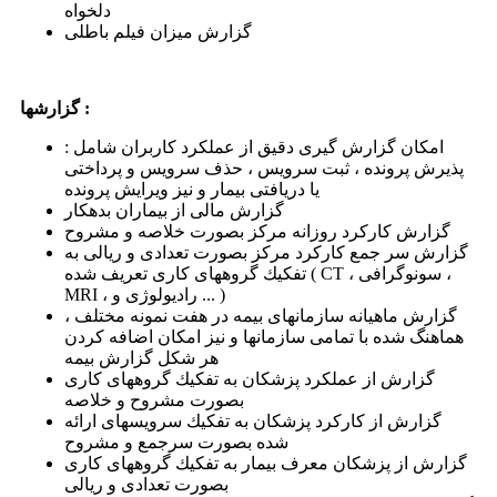
دلخواه
گزارش میزان فیلم باطلی
گزارشها :
امكان گزارش گیری دقیق از عملكرد كاربران شامل :
پذیرش پرونده ، ثبت سرویس ، حذف سرویس و پرداختی
یا دریافتی بیمار و نیز ویرایش پرونده
گزارش مالی از بیماران بدهكار
گزارش كاركرد روزانه مركز بصورت خلاصه و مشروح
گزارش سر جمع كاركرد مركز بصورت تعدادی و ریالی به
تفكیك گروههای كاری تعریف شده ( CT ، سونوگرافی ،
MRI ، رادیولوژی و ... )
گزارش ماهیانه سازمانهای بیمه در هفت نمونه مختلف ،
هماهنگ شده با تمامی سازمانها و نیز امكان اضافه كردن
هر شكل گزارش بیمه
گزارش از عملكرد پزشكان به تفكیك گروههای كاری
بصورت مشروح و خلاصه
گزارش از كاركرد پزشكان به تفكیك سرویسهای ارائه
شده بصورت سرجمع و مشروح
گزارش از پزشكان معرف بیمار به تفكیك گروههای كاری
بصورت تعدادی و ریالی