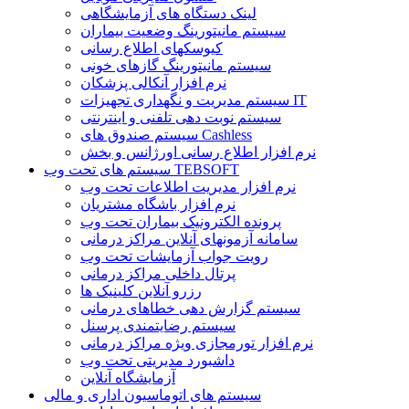
لینک دستگاه های آزمایشگاهی
سیستم مانیتورینگ وضعیت بیماران
کیوسکهای اطلاع رسانی
سیستم مانیتورینگ گازهای خونی
نرم افزار آنکالی پزشکان
سیستم مدیریت و نگهداری تجهیزات IT
سیستم نوبت دهی تلفنی و اینترنتی
سیستم صندوق های Cashless
نرم افزار اطلاع رسانی اورژانس و بخش
سیستم های تحت وب TEBSOFT
نرم افزار مدیریت اطلاعات تحت وب
نرم افزار باشگاه مشتریان
پرونده الکترونیک بیماران تحت وب
سامانه آزمونهای آنلاین مراکز درمانی
رویت جواب آزمایشات تحت وب
پرتال داخلی مراکز درمانی
رزرو آنلاین کلینیک ها
سیستم گزارش دهی خطاهای درمانی
سیستم رضایتمندی پرسنل
نرم افزار تورمجازی ویژه مراکز درمانی
داشبورد مدیریتی تحت وب
آزمایشگاه آنلاین
سیستم های اتوماسیون اداری و مالی