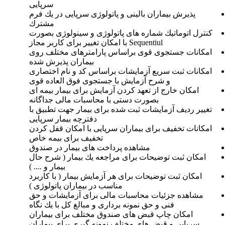
سرپایی
پذیرش بیماران بالینی و پاتولوژی سرپایی در یك فرم
مشترك
كنترل اتوماتیك شماره های پاتولوژی و سینولوژی بصورت
Sequentiul با امكان تغییر برای كاربر مجاز
امكانات جستجوی قوی براساس پارامترهای مختلف روی
بیماران پذیرش شده
امكانات ثبت سریع آزمایشات براساس كد و نام اختصاری
و شرح آزمایش با جستجوی فوق العاده قوی
امكان خارج از تعهد كردن آزمایش برای بیمار بیمه ای
بصورت دستی با محاسبات مالی جداگانه
تغییر ردیف آزمایشات ثبت شده برای بیمار جهت تطبیق با
دفترچه بیمار سرپایی
امكانات تخفیف برای بیماران سرپایی با امكان قفل كردن
تخفیف برای بیمه خاص
مشاهده پرداخت های بیمار در صندوق
امكان ثبت توضیحات برای مراجعه یك بیمار ( شرح حال
بیمار و .... )
امكان ثبت توضیحات برای هر آزمایش بیمار ( با كاربرد
مناسب در بیماران پاتولوژی )
مشاهده جزئیات محاسبات مالی برای آزمایشات و حق
فنی و حق نمونه برداری و مبالغ كل با یك نگاه
امكان چاپ قبض های صندوق مختلف برای بیماران
سرپایی و قبض های مختلف نمونه گیری برای بیماران