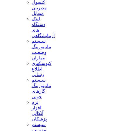
کنسول
مدیریتی
موبایل
لینک
دستگاه
های
آزمایشگاهی
سیستم
مانیتورینگ
وضعیت
بیماران
کیوسکهای
اطلاع
رسانی
سیستم
مانیتورینگ
گازهای
خونی
نرم
افزار
آنکالی
پزشکان
سیستم
مدیریت