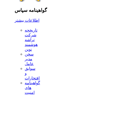
گواهینامه سپاس
اطلاعات بیشتر
تاریخچه
شرکت
تراشه
هوشمند
نوین
سخن
مدیر
عامل
سوابق
و
افتخارات
گواهینامه
های
امنیت