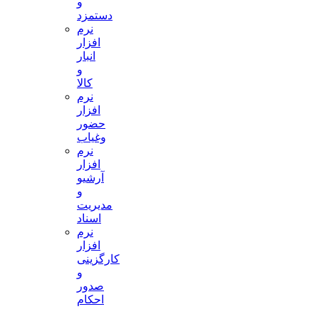
و
دستمزد
نرم
افزار
انبار
و
کالا
نرم
افزار
حضور
وغیاب
نرم
افزار
آرشیو
و
مدیریت
اسناد
نرم
افزار
کارگزینی
و
صدور
احکام