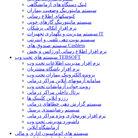
لینک دستگاه های آزمایشگاهی
سیستم مانیتورینگ وضعیت بیماران
کیوسکهای اطلاع رسانی
سیستم مانیتورینگ گازهای خونی
نرم افزار آنکالی پزشکان
سیستم مدیریت و نگهداری تجهیزات IT
سیستم نوبت دهی تلفنی و اینترنتی
سیستم صندوق های Cashless
نرم افزار اطلاع رسانی اورژانس و بخش
سیستم های تحت وب TEBSOFT
نرم افزار مدیریت اطلاعات تحت وب
نرم افزار باشگاه مشتریان
پرونده الکترونیک بیماران تحت وب
سامانه آزمونهای آنلاین مراکز درمانی
رویت جواب آزمایشات تحت وب
پرتال داخلی مراکز درمانی
رزرو آنلاین کلینیک ها
سیستم گزارش دهی خطاهای درمانی
سیستم رضایتمندی پرسنل
نرم افزار تورمجازی ویژه مراکز درمانی
داشبورد مدیریتی تحت وب
آزمایشگاه آنلاین
سیستم های اتوماسیون اداری و مالی