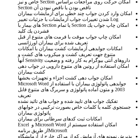
امكان حركت روی مراجعات براساس Section خاص و نیز
ناقص بودن یا ناقص نبودن آن Section
امكان وارد كردن جواب چند خطی برای آزمایشات بیماران
Log شدن تغییرات جواب آزمایشات با جزئیات تغییر
امكان چاپ جواب یك Section یا تمام Section های بیمار با
فشردن یك كلید
امكان چاپ جواب موقت با فرمت های متنوع از قبل
تعریف شده برای بیماران اورژانسی
امكانات جوابدهی آزمایشات كشت بیماران با امكانات
متنوع جهت تعریف كشت و میكروب های كشت و
داروهای آنتی بیوگرام به كار رفته و وضعیت Sensivity آنها
امكان استفاده از روتین های متنوع دارویی در جواب دهی
كشت بیماران
امكان جواب دهی كشت اجزاء و تجهیزات بخشها
جوابدهی پاتولوژی بیماران با استفاده از Microsoft Word
2003 و متون آماده پاتولوژی و سربرگ های متنوع قابل
تعریف
تفكیك جواب های تایید شده و جواب های تائید نشده
جستجوی كلمه یا كلمات خاص بصورت تركیبی در جوابهای
پاتولوژی بیماران
امكانات ثبت كدهای سرطانی برای بیماران
امكان استفاده سیستم از Microsoft Word و Excel
Microsoftاز طریق برنامه
پذیرش نمونه های آزمایش كه از مراكز خارج از آزمایشگاه