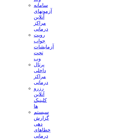
سامانه
آزمونهای
آنلاین
مراکز
درمانی
رویت
جواب
آزمایشات
تحت
وب
پرتال
داخلی
مراکز
درمانی
رزرو
آنلاین
کلینیک
ها
سیستم
گزارش
دهی
خطاهای
درمانی