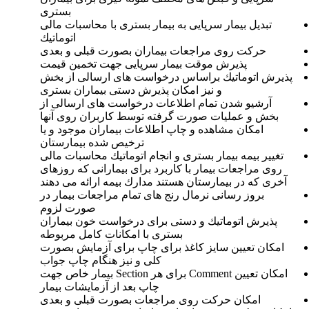
بستری
تبدیل بیمار سرپایی به بیمار بستری با محاسبات مالی
اتوماتیك
حركت روی مراجعات بیماران بصورت قبلی و بعدی
پذیرش موقت بیمار سرپایی جهت تخمین قیمت
پذیرش اتوماتیك براساس درخواست های ارسالی از بخش
و نیز امكان پذیرش دستی بیماران بستری
آرشیو شدن تمام اطلاعات درخواست های ارسالی از
بخش و عملیات صورت گرفته توسط كاربران روی آنها
امكان مشاهده و چاپ اطلاعات بیماران موجود و یا
ترخیص شده بیمارستان
تغییر بیمه بیمار بستری و انجام اتوماتیك محاسبات مالی
روی مراجعات بیمار با كاربرد برای بیمارانی كه روزهای
آخری كه در بیمارستان هستند مدارك بیمه ارائه می دهند
بروز رسانی نرمال رنج های تمام مراجعات بیمار در
صورت لزوم
پذیرش اتوماتیك و دستی برای درخواست خون بیماران
بستری با امكانات كامل مربوطه
امكان تعیین سایز كاغذ برای چاپ برای آزمایش بصورت
كلی و نیز هنگام چاپ جواب
امكان تعیین Comment برای هر Section بیمار خاص جهت
چاپ بعد از آزمایشات بیمار
امكان حركت روی مراجعات بصورت قبلی و بعدی