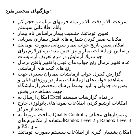
ویژگیهای منحصر بفرد :
سرعت بالا و دقت بالا در تمام فرمهای برنامه و حجم كم
بانك اطلاعاتی سیستم
تعیین اتوماتیك جنسیت بیمار براساس نام بیمار
امكانات صفر كردن شماره های قبض بیماران سرپایی
امكان تعیین تاریخ جواب بیمار سرپایی بصورت اتوماتیك
براساس آزمایشات بیمار و نیز تعیین مدت زمان لازم برای
جواب یك آزمایش در فرم تعریف آزمایشات
عدم تغییر نرمال رنج جواب های قبلی با تغییر یافتن نرمال
رنج های كیت های آزمایشی
گزارش كنترل جواب آزمایشات بیماران بستری جهت
مشاهده جواب های آزمایشات بیمار در روزهای قبلی و
بصورت جدولی و تایید توسط پزشك متخصص آزمایشگاه
جهت مشاهده در بخش
امكان ارسال به Excel در تمام گزارشات سیستم
امكانات آرشیو كردن اطلاعات نمونه های پاتولوژی خارج
شده از مركز
مباحث مربوط به Quality Control و نمودارهای مختلف با
استفاده از مكانیزم هایRandox Level 2 و Randox Level 3
و P.S. و ...
امكان پشتیبان گیری از اطلاعات سیستم بصورت اتوماتیك