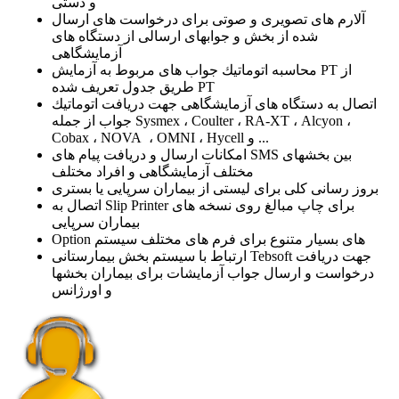
و دستی
آلارم های تصویری و صوتی برای درخواست های ارسال
شده از بخش و جوابهای ارسالی از دستگاه های
آزمایشگاهی
محاسبه اتوماتیك جواب های مربوط به آزمایش PT از
طریق جدول تعریف شده PT
اتصال به دستگاه های آزمایشگاهی جهت دریافت اتوماتیك
جواب از جمله Sysmex ، Coulter ، RA-XT ، Alcyon ،
Cobax ، NOVA ، OMNI ، Hycell و ...
امكانات ارسال و دریافت پیام های SMS بین بخشهای
مختلف آزمایشگاهی و افراد مختلف
بروز رسانی كلی برای لیستی از بیماران سرپایی یا بستری
اتصال به Slip Printer برای چاپ مبالغ روی نسخه های
بیماران سرپایی
Option های بسیار متنوع برای فرم های مختلف سیستم
ارتباط با سیستم بخش بیمارستانی Tebsoft جهت دریافت
درخواست و ارسال جواب آزمایشات برای بیماران بخشها
و اورژانس