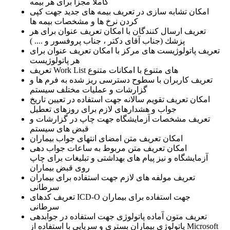
كاملاً مجزا برای هر بیمه
امكان تشابه سازی در تعریف بیمه های جدید جهت كپی
كردن نرخ ها و مشخصات بیمه ها
تعریف ارسال كنندگان با امكان تعریف عنوان برای هر
پزشك (جناب آقای دكتر ، جناب پروفسور و .... )
تعریف پاتولوژیست های مركز با امكان تعریف عنوان برای
هر پاتولوژیست
تعریف Work List های متنوع با امكانات متنوع
تعریف كاربران با سطوح دسترسی ریز شده به فرم ها و
گزارشات و عملیات مختلف سیستم
امكان تعریف تقویم سالانه جهت استفاده در تعیین تاریخ
جواب و هشدارهای لازم برای روزهای تعطیل
تعریف مشخصات آزمایشگاه جهت چاپ در گزارشات و
قبض های سیستم
امكان تعریف متن امضای انتهای جواب بیماران
امكان تعریف متن مربوط به ساعات جواب دهی
آزمایشگاه و نیز پیام های بهداشتی و تبلیغات برای چاپ
روی قبض بیماران
تعریف مولفه های لازم جهت استفاده برای بیماران
سرطانی
تعریف كدهای ICD-O جهت استفاده برای بیماران
سرطانی
تعریف متون آماده پاتولوژی جهت استفاده در جوابدهی
پاتولوژی بیماران بستری و سرپایی با استفاده از Microsoft