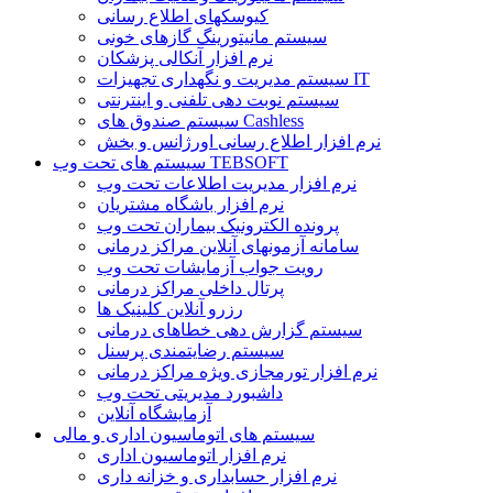
کیوسکهای اطلاع رسانی
سیستم مانیتورینگ گازهای خونی
نرم افزار آنکالی پزشکان
سیستم مدیریت و نگهداری تجهیزات IT
سیستم نوبت دهی تلفنی و اینترنتی
سیستم صندوق های Cashless
نرم افزار اطلاع رسانی اورژانس و بخش
سیستم های تحت وب TEBSOFT
نرم افزار مدیریت اطلاعات تحت وب
نرم افزار باشگاه مشتریان
پرونده الکترونیک بیماران تحت وب
سامانه آزمونهای آنلاین مراکز درمانی
رویت جواب آزمایشات تحت وب
پرتال داخلی مراکز درمانی
رزرو آنلاین کلینیک ها
سیستم گزارش دهی خطاهای درمانی
سیستم رضایتمندی پرسنل
نرم افزار تورمجازی ویژه مراکز درمانی
داشبورد مدیریتی تحت وب
آزمایشگاه آنلاین
سیستم های اتوماسیون اداری و مالی
نرم افزار اتوماسیون اداری
نرم افزار حسابداری و خزانه داری