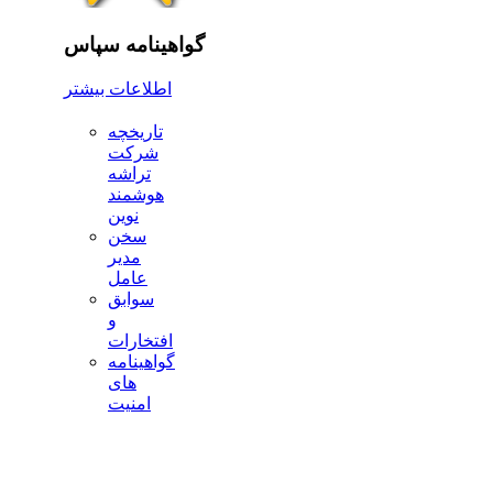
گواهینامه سپاس
اطلاعات بیشتر
تاریخچه
شرکت
تراشه
هوشمند
نوین
سخن
مدیر
عامل
سوابق
و
افتخارات
گواهینامه
های
امنیت