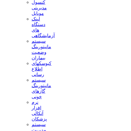
کنسول
مدیریتی
موبایل
لینک
دستگاه
های
آزمایشگاهی
سیستم
مانیتورینگ
وضعیت
بیماران
کیوسکهای
اطلاع
رسانی
سیستم
مانیتورینگ
گازهای
خونی
نرم
افزار
آنکالی
پزشکان
سیستم
مدیریت