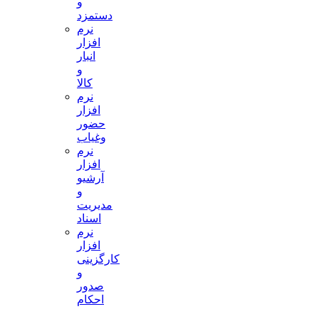
و
دستمزد
نرم
افزار
انبار
و
کالا
نرم
افزار
حضور
وغیاب
نرم
افزار
آرشیو
و
مدیریت
اسناد
نرم
افزار
کارگزینی
و
صدور
احکام