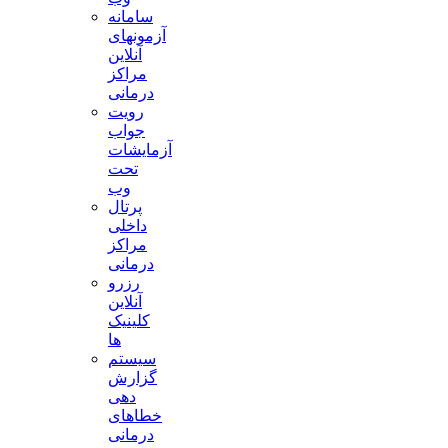
سامانه
آزمونهای
آنلاین
مراکز
درمانی
رویت
جواب
آزمایشات
تحت
وب
پرتال
داخلی
مراکز
درمانی
رزرو
آنلاین
کلینیک
ها
سیستم
گزارش
دهی
خطاهای
درمانی